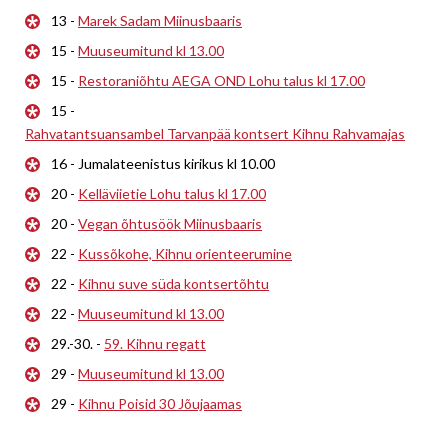
13 -
Marek Sadam Miinusbaaris
15 -
Muuseumitund kl 13.00
15 -
Restoraniõhtu AEGA OND Lohu talus kl 17.00
15 -
Rahvatantsuansambel Tarvanpää kontsert Kihnu Rahvamajas
16 - Jumalateenistus kirikus kl 10.00
20 -
Kelläviietie Lohu talus kl 17.00
20 -
Vegan õhtusöök Miinusbaaris
22 -
Kussõkohe, Kihnu orienteerumine
22 -
Kihnu suve süda kontsertõhtu
22 -
Muuseumitund kl 13.00
29.-30. -
59. Kihnu regatt
29 -
Muuseumitund kl 13.00
29 -
Kihnu Poisid 30 Jõujaamas