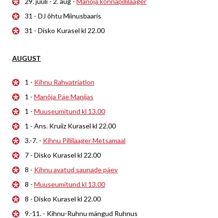
29. juuli - 2. aug -
Manõja konnapillilaager
31 - DJ õhtu Miinusbaaris
31 - Disko Kurasel kl 22.00
AUGUST
1 -
Kihnu Rahvatriatlon
1 -
Manõja Päe Manijas
1 -
Muuseumitund kl 13.00
1 - Ans. Kruiiz Kurasel kl 22.00
3.-7. -
Kihnu Pillilaager Metsamaal
7 - Disko Kurasel kl 22.00
8 -
Kihnu avatud saunade päev
8 -
Muuseumitund kl 13.00
8 - Disko Kurasel kl 22.00
9.-11. - Kihnu-Ruhnu mängud Ruhnus