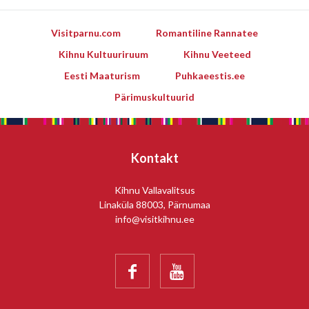
Visitparnu.com
Romantiline Rannatee
Kihnu Kultuuriruum
Kihnu Veeteed
Eesti Maaturism
Puhkaeestis.ee
Pärimuskultuurid
Kontakt
Kihnu Vallavalitsus
Linaküla 88003, Pärnumaa
info@visitkihnu.ee

