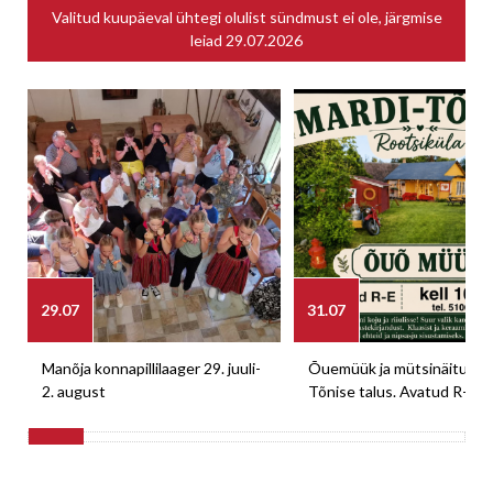
Valitud kuupäeval ühtegi olulist sündmust ei ole, järgmise
leiad
29.07.2026
29.07
31.07
Manõja konnapillilaager 29. juuli-
Õuemüük ja mütsinäitus M
2. august
Tõnise talus. Avatud R-E