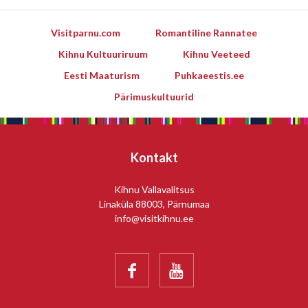
Visitparnu.com
Romantiline Rannatee
Kihnu Kultuuriruum
Kihnu Veeteed
Eesti Maaturism
Puhkaeestis.ee
Pärimuskultuurid
Kontakt
Kihnu Vallavalitsus
Linaküla 88003, Pärnumaa
info@visitkihnu.ee

