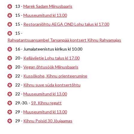
13 -
Marek Sadam Miinusbaaris
15 -
Muuseumitund kl 13.00
15 -
Restoraniõhtu AEGA OND Lohu talus kl 17.00
15 -
Rahvatantsuansambel Tarvanpää kontsert Kihnu Rahvamajas
16 - Jumalateenistus kirikus kl 10.00
20 -
Kelläviietie Lohu talus kl 17.00
20 -
Vegan õhtusöök Miinusbaaris
22 -
Kussõkohe, Kihnu orienteerumine
22 -
Kihnu suve süda kontsertõhtu
22 -
Muuseumitund kl 13.00
29.-30. -
59. Kihnu regatt
29 -
Muuseumitund kl 13.00
29 -
Kihnu Poisid 30 Jõujaamas