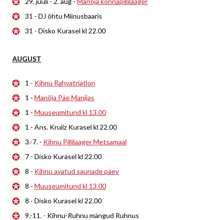
29. juuli - 2. aug -
Manõja konnapillilaager
31 - DJ õhtu Miinusbaaris
31 - Disko Kurasel kl 22.00
AUGUST
1 -
Kihnu Rahvatriatlon
1 -
Manõja Päe Manijas
1 -
Muuseumitund kl 13.00
1 - Ans. Kruiiz Kurasel kl 22.00
3.-7. -
Kihnu Pillilaager Metsamaal
7 - Disko Kurasel kl 22.00
8 -
Kihnu avatud saunade päev
8 -
Muuseumitund kl 13.00
8 - Disko Kurasel kl 22.00
9.-11. - Kihnu-Ruhnu mängud Ruhnus