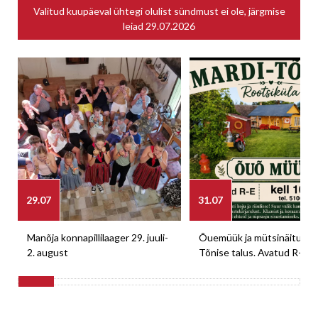
Valitud kuupäeval ühtegi olulist sündmust ei ole, järgmise
leiad
29.07.2026
29.07
31.07
Manõja konnapillilaager 29. juuli-
Õuemüük ja mütsinäitus M
2. august
Tõnise talus. Avatud R-E