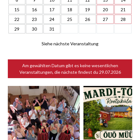
15
16
17
18
19
20
21
22
23
24
25
26
27
28
29
30
31
Siehe nächste Veranstaltung
Am gewählten Datum gibt es keine wesentlichen
Veranstaltungen, die nächste findest du
29.07.2026