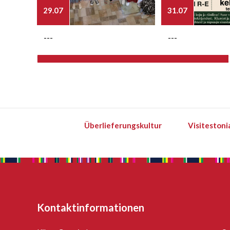
29.07
31.07
---
---
Überlieferungskultur
Visitestoni
Kontaktinformationen