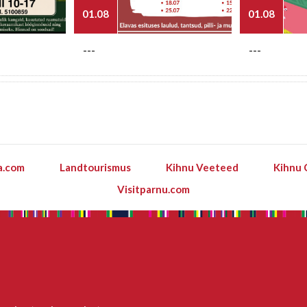
01.08
01.08
---
---
a.com
Landtourismus
Kihnu Veeteed
Kihnu 
Visitparnu.com