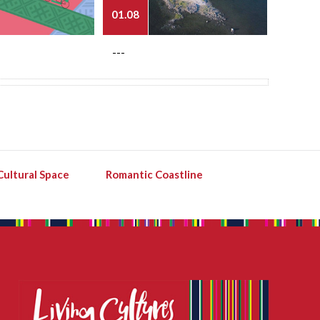
01.08
03.08
---
---
Cultural Space
Romantic Coastline