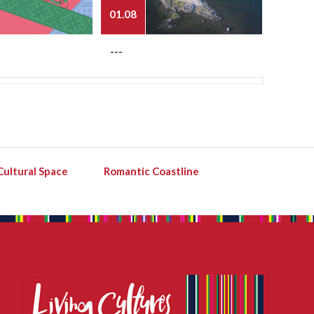
01.08
03.08
---
---
Cultural Space
Romantic Coastline