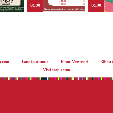
01.08
01.08
---
---
a.com
Landtourismus
Kihnu Veeteed
Kihnu 
Visitparnu.com