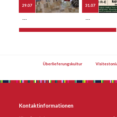
29.07
31.07
---
---
Überlieferungskultur
Visitestoni
Kontaktinformationen