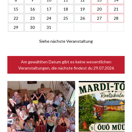
15
16
17
18
19
20
21
22
23
24
25
26
27
28
29
30
31
Siehe nächste Veranstaltung
Am gewählten Datum gibt es keine wesentlichen
Veranstaltungen, die nächste findest du
29.07.2026