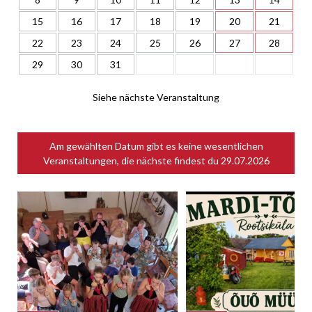
15
16
17
18
19
20
21
22
23
24
25
26
27
28
29
30
31
Siehe nächste Veranstaltung
Am gewählten Datum gibt es keine wesentlichen
Veranstaltungen, die nächste findest du
29.07.2026