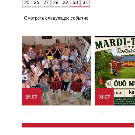
25
26
27
28
29
30
31
Смотреть следующее событие
29.07
31.07
---
---