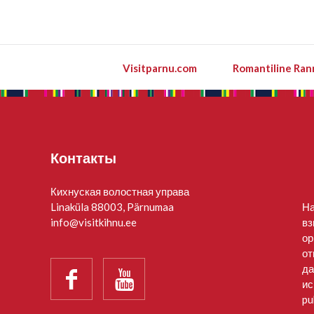
Visitparnu.com
Romantiline Ran
Контакты
Кихнуская волостная управа
Linaküla 88003, Pärnumaa
На
info@visitkihnu.ee
вз
ор
от
да


ис
pu