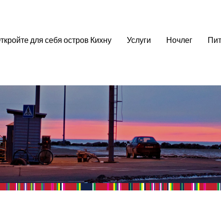
ткройте для себя остров Кихну
Услуги
Ночлег
Пит