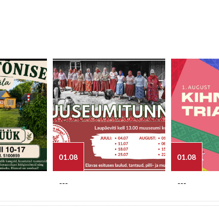
01.08
01.08
---
---