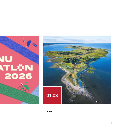
01.08
03.08
---
---