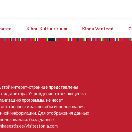
natee
Kihnu Kultuuriruum
Kihnu Veeteed
С
 зтой интерет-странице представлены
гляды автора. Учреждение, отвечающее за
ганизацию программы, не несет
ветственности за способы использования
нной информации. Для отображения данных
пользовалась база данных
hkaeestis.ee/visitestonia.com