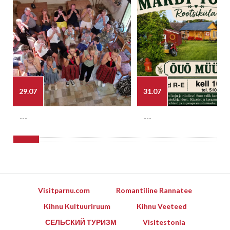
29.07
31.07
---
---
Visitparnu.com
Romantiline Rannatee
Kihnu Kultuuriruum
Kihnu Veeteed
СЕЛЬСКИЙ ТУРИЗМ
Visitestonia