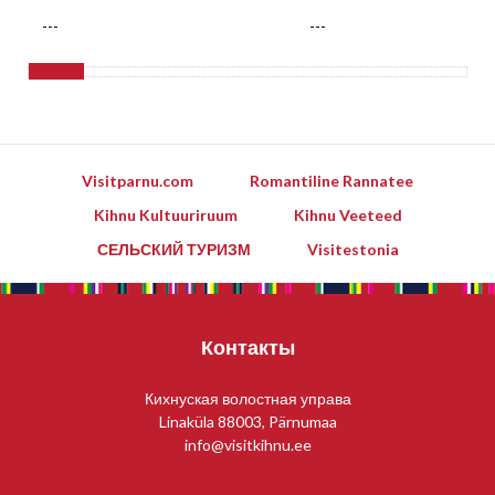
---
---
Visitparnu.com
Romantiline Rannatee
Kihnu Kultuuriruum
Kihnu Veeteed
СЕЛЬСКИЙ ТУРИЗМ
Visitestonia
Контакты
Кихнуская волостная управа
Linaküla 88003, Pärnumaa
info@visitkihnu.ee