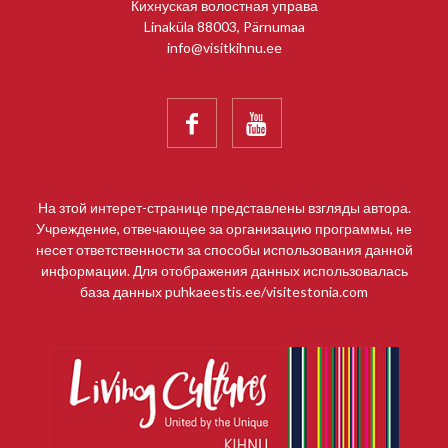
Кихнуская волостная управа
Linaküla 88003, Pärnumaa
info@visitkihnu.ee


На зтой интерет-странице представлены взгляды автора.
Учреждение, отвечающее за организацию программы, не
несет ответственности за способы использования данной
информации. Для отображения данных использовалась
база данных puhkaeestis.ee/visitestonia.com