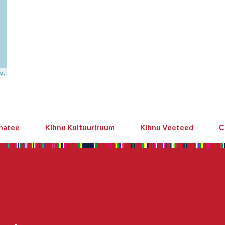
et
natee
Kihnu Kultuuriruum
Kihnu Veeteed
С