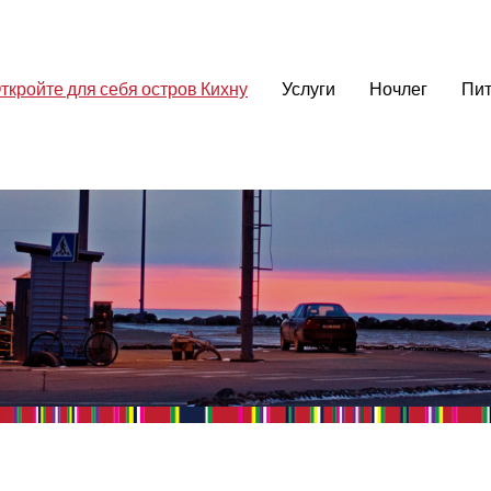
ткройте для себя остров Кихну
Услуги
Ночлег
Пит