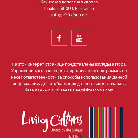
Кихнуская волостная управа
Linaküla 88003, Pärnumaa
info@visitkihnu.ee


На зтой интерет-странице представлены взгляды автора.
Учреждение, отвечающее за организацию программы, не
несет ответственности за способы использования данной
информации. Для отображения данных использовалась
база данных puhkaeestis.ee/visitestonia.com