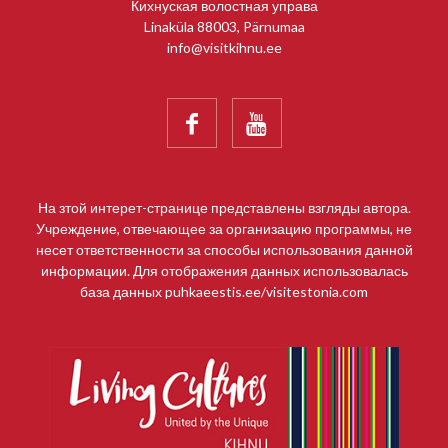
Кихнуская волостная управа
Linaküla 88003, Pärnumaa
info@visitkihnu.ee


На зтой интерет-странице представлены взгляды автора.
Учреждение, отвечающее за организацию программы, не
несет ответственности за способы использования данной
информации. Для отображения данных использовалась
база данных puhkaeestis.ee/visitestonia.com