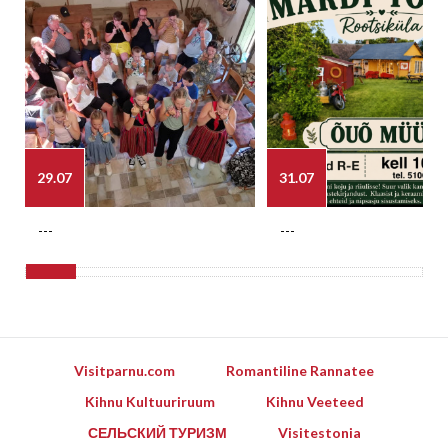
29.07
31.07
---
---
Visitparnu.com
Romantiline Rannatee
Kihnu Kultuuriruum
Kihnu Veeteed
СЕЛЬСКИЙ ТУРИЗМ
Visitestonia