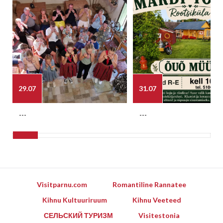
29.07
31.07
---
---
Visitparnu.com
Romantiline Rannatee
Kihnu Kultuuriruum
Kihnu Veeteed
СЕЛЬСКИЙ ТУРИЗМ
Visitestonia