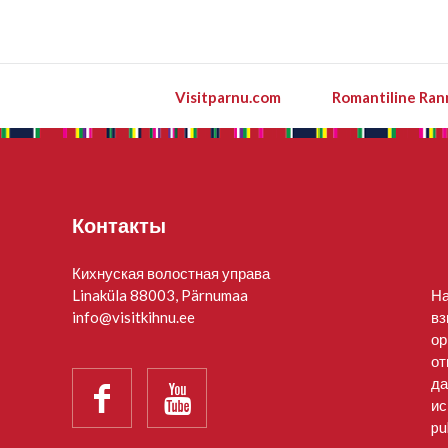
Visitparnu.com
Romantiline Ran
Контакты
Кихнуская волостная управа
Linaküla 88003, Pärnumaa
На
info@visitkihnu.ee
вз
ор
от
да


ис
pu