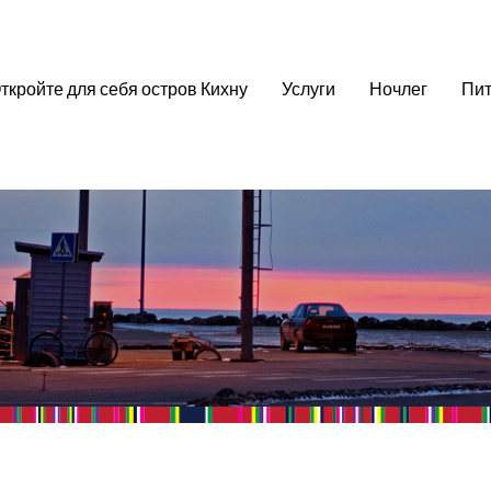
ткройте для себя остров Кихну
Услуги
Ночлег
Пит