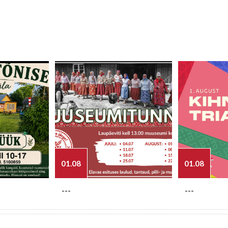
01.08
01.08
---
---