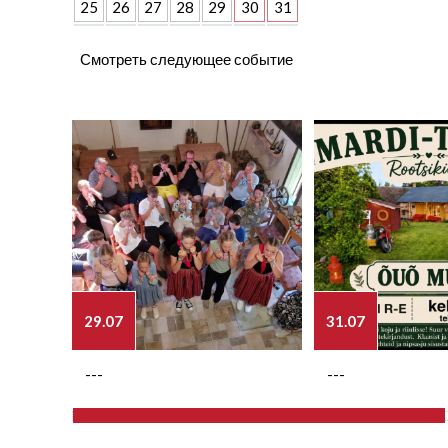
25
26
27
28
29
30
31
Смотреть следующее событие
29.07
31.07
---
---