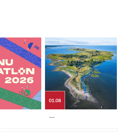
01.08
03.08
---
---