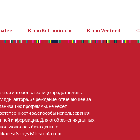
natee
Kihnu Kultuuriruum
Kihnu Veeteed
С
 зтой интерет-странице представлены
гляды автора. Учреждение, отвечающее за
ганизацию программы, не несет
ветственности за способы использования
нной информации. Для отображения данных
пользовалась база данных
hkaeestis.ee/visitestonia.com