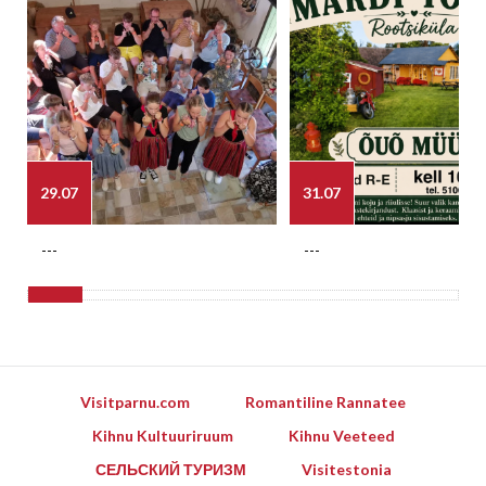
29.07
31.07
---
---
Visitparnu.com
Romantiline Rannatee
Kihnu Kultuuriruum
Kihnu Veeteed
СЕЛЬСКИЙ ТУРИЗМ
Visitestonia