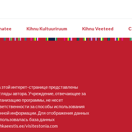
natee
Kihnu Kultuuriruum
Kihnu Veeteed
С
 зтой интерет-странице представлены
гляды автора. Учреждение, отвечающее за
ганизацию программы, не несет
ветственности за способы использования
нной информации. Для отображения данных
пользовалась база данных
hkaeestis.ee/visitestonia.com