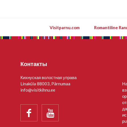
Visitparnu.com
Romantiline Ran
Контакты
Кихнуская волостная управа
Linaküla 88003, Pärnumaa
На
info@visitkihnu.ee
вз
ор
от
да


ис
pu