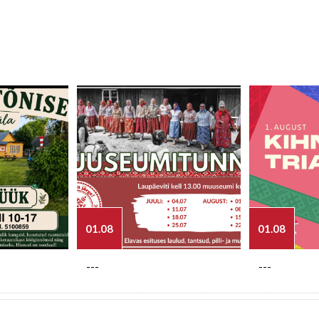
01.08
01.08
---
---