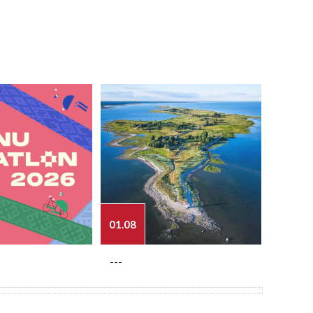
01.08
03.08
---
---