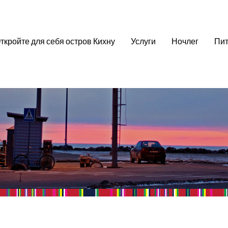
ткройте для себя остров Кихну
Услуги
Ночлег
Пит