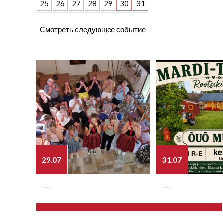
25
26
27
28
29
30
31
Смотреть следующее событие
29.07
31.07
---
---