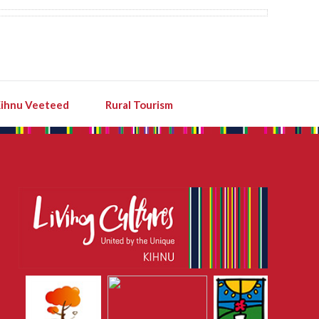
ihnu Veeteed
Rural Tourism