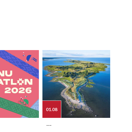
01.08
03.08
---
---