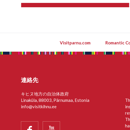
Visitparnu.com
Romantic Co
連絡先
キヒヌ地方の自治体政府
Linaküla, 88003, Pärnumaa, Estonia
Th
info@visitkihnu.ee
in
re
Th
ha