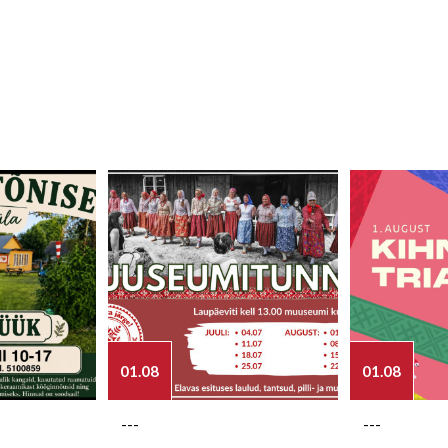
01.08
01.08
---
---