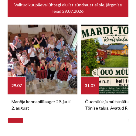
Valitud kuupäeval ühtegi olulist sündmust ei ole, järgmise
leiad
29.07.2026
29.07
31.07
Manõja konnapillilaager 29. juuli-
Õuemüük ja mütsinäitus M
2. august
Tõnise talus. Avatud R-E