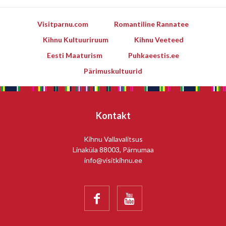
Visitparnu.com
Romantiline Rannatee
Kihnu Kultuuriruum
Kihnu Veeteed
Eesti Maaturism
Puhkaeestis.ee
Pärimuskultuurid
Kontakt
Kihnu Vallavalitsus
Linaküla 88003, Pärnumaa
info@visitkihnu.ee

