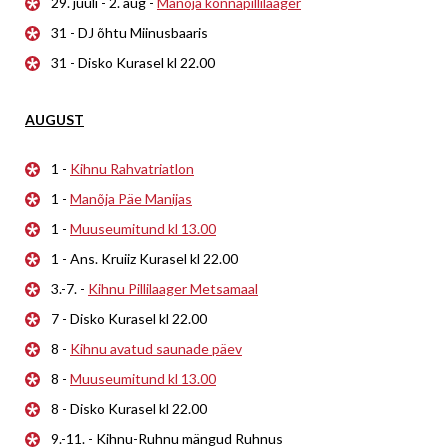
29. juuli - 2. aug -
Manõja konnapillilaager
31 - DJ õhtu Miinusbaaris
31 - Disko Kurasel kl 22.00
AUGUST
1 -
Kihnu Rahvatriatlon
1 -
Manõja Päe Manijas
1 -
Muuseumitund kl 13.00
1 - Ans. Kruiiz Kurasel kl 22.00
3.-7. -
Kihnu Pillilaager Metsamaal
7 - Disko Kurasel kl 22.00
8 -
Kihnu avatud saunade päev
8 -
Muuseumitund kl 13.00
8 - Disko Kurasel kl 22.00
9.-11. - Kihnu-Ruhnu mängud Ruhnus