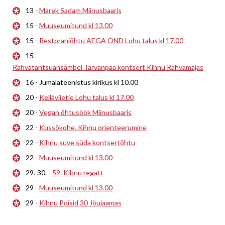
13 -
Marek Sadam Miinusbaaris
15 -
Muuseumitund kl 13.00
15 -
Restoraniõhtu AEGA OND Lohu talus kl 17.00
15 -
Rahvatantsuansambel Tarvanpää kontsert Kihnu Rahvamajas
16 - Jumalateenistus kirikus kl 10.00
20 -
Kelläviietie Lohu talus kl 17.00
20 -
Vegan õhtusöök Miinusbaaris
22 -
Kussõkohe, Kihnu orienteerumine
22 -
Kihnu suve süda kontsertõhtu
22 -
Muuseumitund kl 13.00
29.-30. -
59. Kihnu regatt
29 -
Muuseumitund kl 13.00
29 -
Kihnu Poisid 30 Jõujaamas