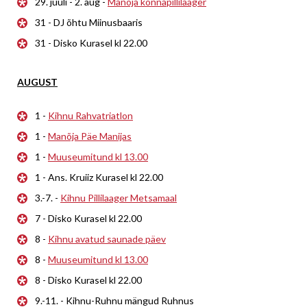
29. juuli - 2. aug -
Manõja konnapillilaager
31 - DJ õhtu Miinusbaaris
31 - Disko Kurasel kl 22.00
AUGUST
1 -
Kihnu Rahvatriatlon
1 -
Manõja Päe Manijas
1 -
Muuseumitund kl 13.00
1 - Ans. Kruiiz Kurasel kl 22.00
3.-7. -
Kihnu Pillilaager Metsamaal
7 - Disko Kurasel kl 22.00
8 -
Kihnu avatud saunade päev
8 -
Muuseumitund kl 13.00
8 - Disko Kurasel kl 22.00
9.-11. - Kihnu-Ruhnu mängud Ruhnus