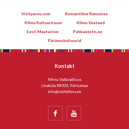
Visitparnu.com
Romantiline Rannatee
Kihnu Kultuuriruum
Kihnu Veeteed
Eesti Maaturism
Puhkaeestis.ee
Pärimuskultuurid
Kontakt
Kihnu Vallavalitsus
Linaküla 88003, Pärnumaa
info@visitkihnu.ee

