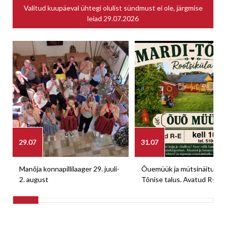
Valitud kuupäeval ühtegi olulist sündmust ei ole, järgmise
leiad
29.07.2026
29.07
31.07
Manõja konnapillilaager 29. juuli-
Õuemüük ja mütsinäitus M
2. august
Tõnise talus. Avatud R-E