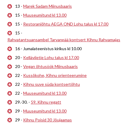
13 -
Marek Sadam Miinusbaaris
15 -
Muuseumitund kl 13.00
15 -
Restoraniõhtu AEGA OND Lohu talus kl 17.00
15 -
Rahvatantsuansambel Tarvanpää kontsert Kihnu Rahvamajas
16 - Jumalateenistus kirikus kl 10.00
20 -
Kelläviietie Lohu talus kl 17.00
20 -
Vegan õhtusöök Miinusbaaris
22 -
Kussõkohe, Kihnu orienteerumine
22 -
Kihnu suve süda kontsertõhtu
22 -
Muuseumitund kl 13.00
29.-30. -
59. Kihnu regatt
29 -
Muuseumitund kl 13.00
29 -
Kihnu Poisid 30 Jõujaamas