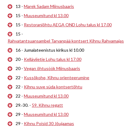
13 -
Marek Sadam Miinusbaaris
15 -
Muuseumitund kl 13.00
15 -
Restoraniõhtu AEGA OND Lohu talus kl 17.00
15 -
Rahvatantsuansambel Tarvanpää kontsert Kihnu Rahvamajas
16 - Jumalateenistus kirikus kl 10.00
20 -
Kelläviietie Lohu talus kl 17.00
20 -
Vegan õhtusöök Miinusbaaris
22 -
Kussõkohe, Kihnu orienteerumine
22 -
Kihnu suve süda kontsertõhtu
22 -
Muuseumitund kl 13.00
29.-30. -
59. Kihnu regatt
29 -
Muuseumitund kl 13.00
29 -
Kihnu Poisid 30 Jõujaamas