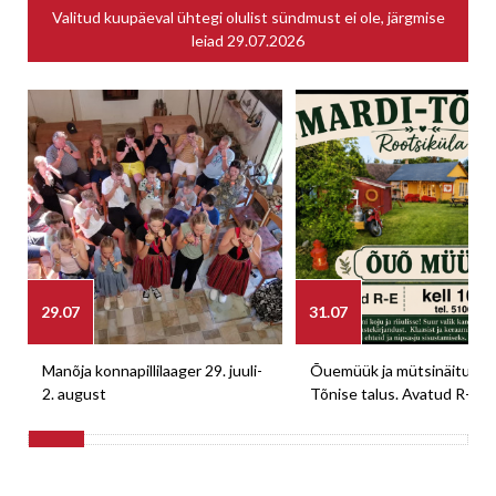
Valitud kuupäeval ühtegi olulist sündmust ei ole, järgmise
leiad
29.07.2026
29.07
31.07
Manõja konnapillilaager 29. juuli-
Õuemüük ja mütsinäitus M
2. august
Tõnise talus. Avatud R-E