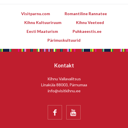
Visitparnu.com
Romantiline Rannatee
Kihnu Kultuuriruum
Kihnu Veeteed
Eesti Maaturism
Puhkaeestis.ee
Pärimuskultuurid
Kontakt
Kihnu Vallavalitsus
Linaküla 88003, Pärnumaa
info@visitkihnu.ee

