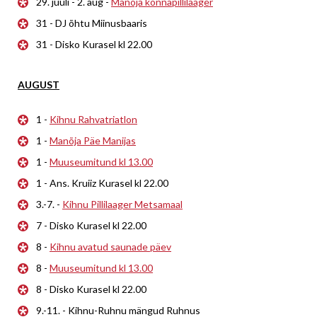
29. juuli - 2. aug -
Manõja konnapillilaager
31 - DJ õhtu Miinusbaaris
31 - Disko Kurasel kl 22.00
AUGUST
1 -
Kihnu Rahvatriatlon
1 -
Manõja Päe Manijas
1 -
Muuseumitund kl 13.00
1 - Ans. Kruiiz Kurasel kl 22.00
3.-7. -
Kihnu Pillilaager Metsamaal
7 - Disko Kurasel kl 22.00
8 -
Kihnu avatud saunade päev
8 -
Muuseumitund kl 13.00
8 - Disko Kurasel kl 22.00
9.-11. - Kihnu-Ruhnu mängud Ruhnus