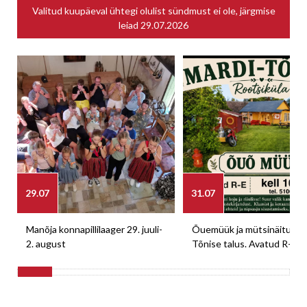
Valitud kuupäeval ühtegi olulist sündmust ei ole, järgmise
leiad
29.07.2026
29.07
31.07
Manõja konnapillilaager 29. juuli-
Õuemüük ja mütsinäitus M
2. august
Tõnise talus. Avatud R-E