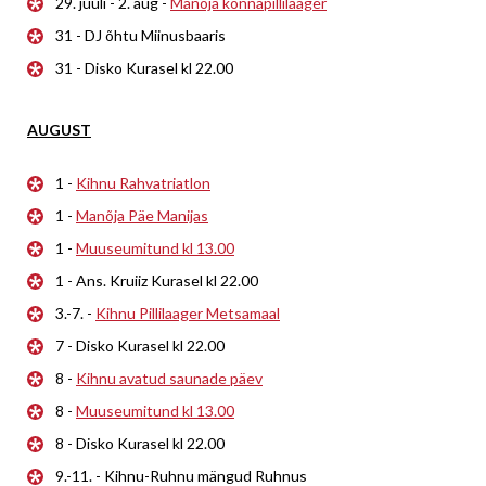
29. juuli - 2. aug -
Manõja konnapillilaager
31 - DJ õhtu Miinusbaaris
31 - Disko Kurasel kl 22.00
AUGUST
1 -
Kihnu Rahvatriatlon
1 -
Manõja Päe Manijas
1 -
Muuseumitund kl 13.00
1 - Ans. Kruiiz Kurasel kl 22.00
3.-7. -
Kihnu Pillilaager Metsamaal
7 - Disko Kurasel kl 22.00
8 -
Kihnu avatud saunade päev
8 -
Muuseumitund kl 13.00
8 - Disko Kurasel kl 22.00
9.-11. - Kihnu-Ruhnu mängud Ruhnus