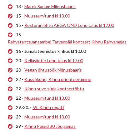
13 -
Marek Sadam Miinusbaaris
15 -
Muuseumitund kl 13.00
15 -
Restoraniõhtu AEGA OND Lohu talus kl 17.00
15 -
Rahvatantsuansambel Tarvanpää kontsert Kihnu Rahvamajas
16 - Jumalateenistus kirikus kl 10.00
20 -
Kelläviietie Lohu talus kl 17.00
20 -
Vegan õhtusöök Miinusbaaris
22 -
Kussõkohe, Kihnu orienteerumine
22 -
Kihnu suve süda kontsertõhtu
22 -
Muuseumitund kl 13.00
29.-30. -
59. Kihnu regatt
29 -
Muuseumitund kl 13.00
29 -
Kihnu Poisid 30 Jõujaamas