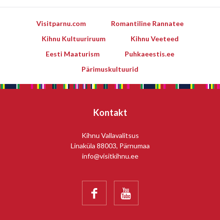
Visitparnu.com
Romantiline Rannatee
Kihnu Kultuuriruum
Kihnu Veeteed
Eesti Maaturism
Puhkaeestis.ee
Pärimuskultuurid
Kontakt
Kihnu Vallavalitsus
Linaküla 88003, Pärnumaa
info@visitkihnu.ee

