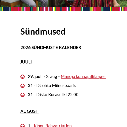
Sündmused
2026 SÜNDMUSTE KALENDER
JUULI
29. juuli - 2. aug -
Manõja konnapillilaager
31 - DJ õhtu Miinusbaaris
31 - Disko Kurasel kl 22.00
AUGUST
1 -
Kihnu Rahvatriatlon