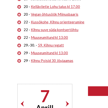
20 -
Kelläviietie Lohu talus kl 17.00
20 -
Vegan õhtusöök Miinusbaaris
22 -
Kussõkohe, Kihnu orienteerumine
22 -
Kihnu suve süda kontsertõhtu
22 -
Muuseumitund kl 13.00
29.-30. -
59. Kihnu regatt
29 -
Muuseumitund kl 13.00
29 -
Kihnu Poisid 30 Jõujaamas
7
Aprill