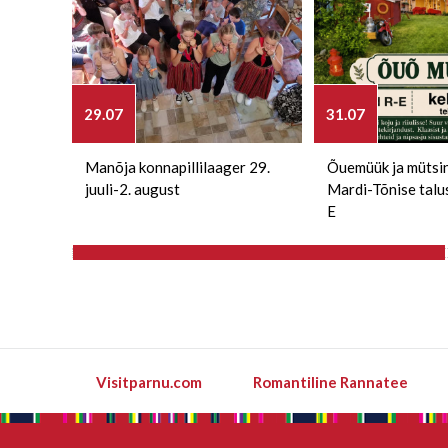
29.07
31.07
Manõja konnapillilaager 29.
Õuemüük ja mütsi
juuli-2. august
Mardi-Tõnise talu
E
Visitparnu.com
Romantiline Rannatee