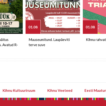
01.08
01.08
näitus
Muuseumitund. Laupäeviti
Kihnu rahvat
s. Avatud R-
terve suve
Kihnu Kultuuriruum
Kihnu Veeteed
Eesti Maatu