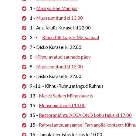
1 -
Manõja Päe Manijas
1 -
Muuseumitund kl 13.00
1 - Ans. Kruiiz Kurasel kl 22.00
3.-7. -
Kihnu Pillilaager Metsamaal
7 - Disko Kurasel kl 22.00
8 -
Kihnu avatud saunade päev
8 -
Muuseumitund kl 13.00
8 - Disko Kurasel kl 22.00
9.-11. - Kihnu-Ruhnu mängud Ruhnus
13 -
Marek Sadam Miinusbaaris
15 -
Muuseumitund kl 13.00
15 -
Restoraniõhtu AEGA OND Lohu talus kl 17.00
15 -
Rahvatantsuansambel Tarvanpää kontsert Kihn
16 - Jumalateenistus kirikus kl 10.00