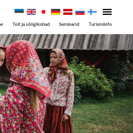
ne
Toit ja söögikohad
Seminarid
Turismiinfo