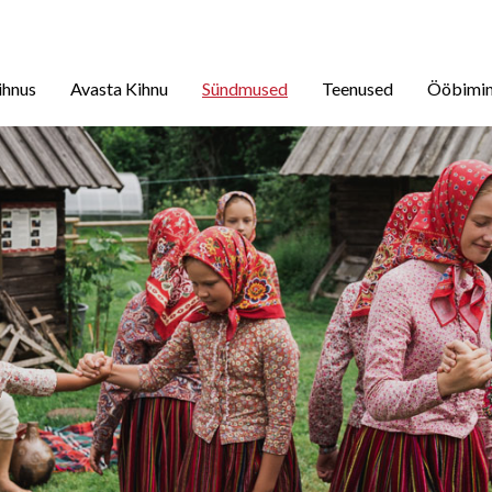
ihnus
Avasta Kihnu
Sündmused
Teenused
Ööbimi