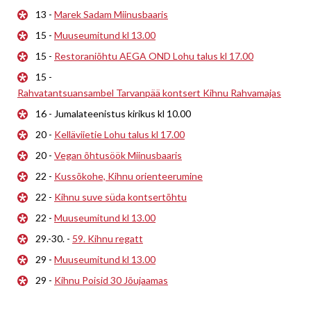
13 -
Marek Sadam Miinusbaaris
15 -
Muuseumitund kl 13.00
15 -
Restoraniõhtu AEGA OND Lohu talus kl 17.00
15 -
Rahvatantsuansambel Tarvanpää kontsert Kihnu Rahvamajas
16 - Jumalateenistus kirikus kl 10.00
20 -
Kelläviietie Lohu talus kl 17.00
20 -
Vegan õhtusöök Miinusbaaris
22 -
Kussõkohe, Kihnu orienteerumine
22 -
Kihnu suve süda kontsertõhtu
22 -
Muuseumitund kl 13.00
29.-30. -
59. Kihnu regatt
29 -
Muuseumitund kl 13.00
29 -
Kihnu Poisid 30 Jõujaamas