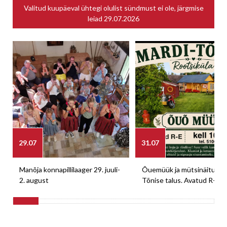
Valitud kuupäeval ühtegi olulist sündmust ei ole, järgmise
leiad
29.07.2026
29.07
31.07
Manõja konnapillilaager 29. juuli-
Õuemüük ja mütsinäitus M
2. august
Tõnise talus. Avatud R-E