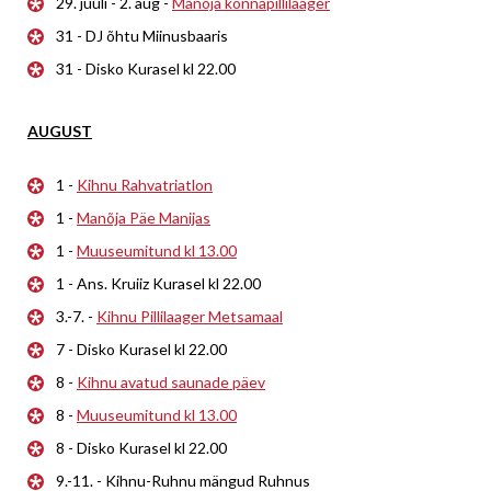
29. juuli - 2. aug -
Manõja konnapillilaager
31 - DJ õhtu Miinusbaaris
31 - Disko Kurasel kl 22.00
AUGUST
1 -
Kihnu Rahvatriatlon
1 -
Manõja Päe Manijas
1 -
Muuseumitund kl 13.00
1 - Ans. Kruiiz Kurasel kl 22.00
3.-7. -
Kihnu Pillilaager Metsamaal
7 - Disko Kurasel kl 22.00
8 -
Kihnu avatud saunade päev
8 -
Muuseumitund kl 13.00
8 - Disko Kurasel kl 22.00
9.-11. - Kihnu-Ruhnu mängud Ruhnus