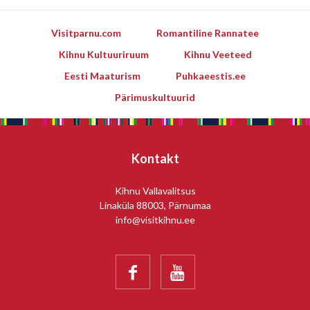
Visitparnu.com
Romantiline Rannatee
Kihnu Kultuuriruum
Kihnu Veeteed
Eesti Maaturism
Puhkaeestis.ee
Pärimuskultuurid
Kontakt
Kihnu Vallavalitsus
Linaküla 88003, Pärnumaa
info@visitkihnu.ee

