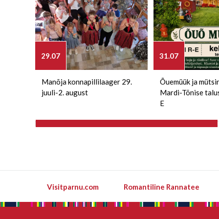
29.07
31.07
Manõja konnapillilaager 29.
Õuemüük ja mütsi
juuli-2. august
Mardi-Tõnise talu
E
Visitparnu.com
Romantiline Rannatee