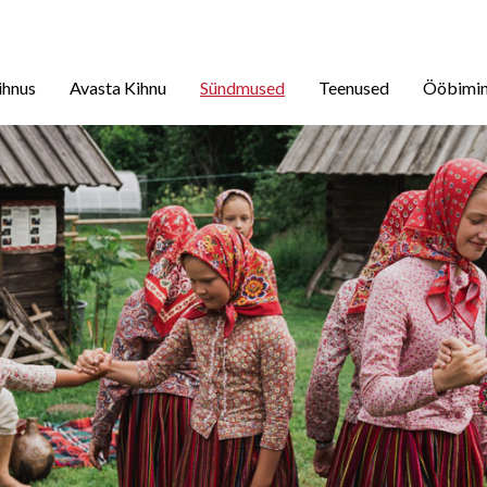
ihnus
Avasta Kihnu
Sündmused
Teenused
Ööbimi