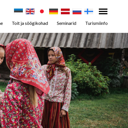
ne
Toit ja söögikohad
Seminarid
Turismiinfo