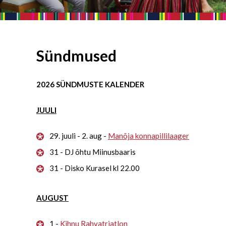
Sündmused
2026 SÜNDMUSTE KALENDER
JUULI
29. juuli - 2. aug -
Manõja konnapillilaager
31 - DJ õhtu Miinusbaaris
31 - Disko Kurasel kl 22.00
AUGUST
1 -
Kihnu Rahvatriatlon