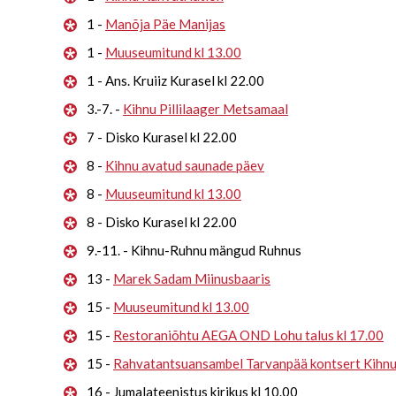
1 -
Manõja Päe Manijas
1 -
Muuseumitund kl 13.00
1 - Ans. Kruiiz Kurasel kl 22.00
3.-7. -
Kihnu Pillilaager Metsamaal
7 - Disko Kurasel kl 22.00
8 -
Kihnu avatud saunade päev
8 -
Muuseumitund kl 13.00
8 - Disko Kurasel kl 22.00
9.-11. - Kihnu-Ruhnu mängud Ruhnus
13 -
Marek Sadam Miinusbaaris
15 -
Muuseumitund kl 13.00
15 -
Restoraniõhtu AEGA OND Lohu talus kl 17.00
15 -
Rahvatantsuansambel Tarvanpää kontsert Kihn
16 - Jumalateenistus kirikus kl 10.00