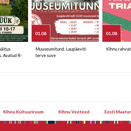
01.08
01.08
näitus
Muuseumitund. Laupäeviti
Kihnu rahvat
s. Avatud R-
terve suve
Kihnu Kultuuriruum
Kihnu Veeteed
Eesti Maatu