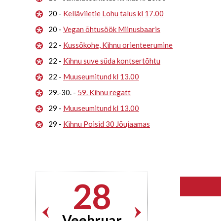
20 -
Kelläviietie Lohu talus kl 17.00
20 -
Vegan õhtusöök Miinusbaaris
22 -
Kussõkohe, Kihnu orienteerumine
22 -
Kihnu suve süda kontsertõhtu
22 -
Muuseumitund kl 13.00
29.-30. -
59. Kihnu regatt
29 -
Muuseumitund kl 13.00
29 -
Kihnu Poisid 30 Jõujaamas
28
Veebruar