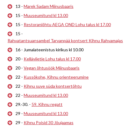
13 -
Marek Sadam Miinusbaaris
15 -
Muuseumitund kl 13.00
15 -
Restoraniõhtu AEGA OND Lohu talus kl 17.00
15 -
Rahvatantsuansambel Tarvanpää kontsert Kihnu Rahvamajas
16 - Jumalateenistus kirikus kl 10.00
20 -
Kelläviietie Lohu talus kl 17.00
20 -
Vegan õhtusöök Miinusbaaris
22 -
Kussõkohe, Kihnu orienteerumine
22 -
Kihnu suve süda kontsertõhtu
22 -
Muuseumitund kl 13.00
29.-30. -
59. Kihnu regatt
29 -
Muuseumitund kl 13.00
29 -
Kihnu Poisid 30 Jõujaamas