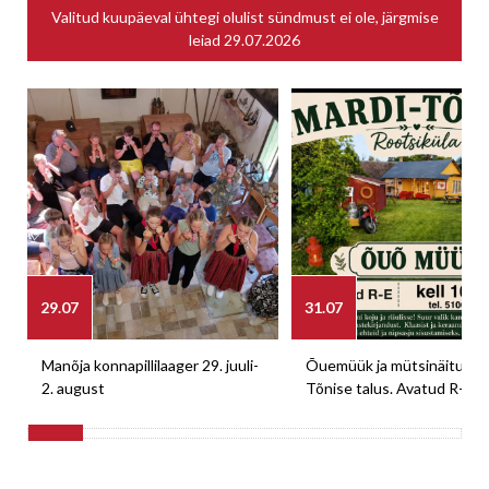
Valitud kuupäeval ühtegi olulist sündmust ei ole, järgmise
leiad
29.07.2026
29.07
31.07
Manõja konnapillilaager 29. juuli-
Õuemüük ja mütsinäitus M
2. august
Tõnise talus. Avatud R-E