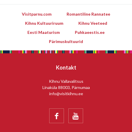
Visitparnu.com
Romantiline Rannatee
Kihnu Kultuuriruum
Kihnu Veeteed
Eesti Maaturism
Puhkaeestis.ee
Pärimuskultuurid
Kontakt
Kihnu Vallavalitsus
Linaküla 88003, Pärnumaa
info@visitkihnu.ee

