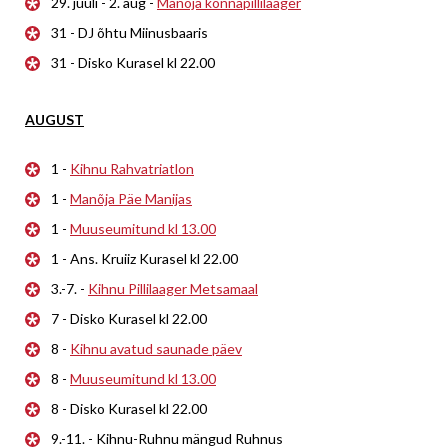
29. juuli - 2. aug -
Manõja konnapillilaager
31 - DJ õhtu Miinusbaaris
31 - Disko Kurasel kl 22.00
AUGUST
1 -
Kihnu Rahvatriatlon
1 -
Manõja Päe Manijas
1 -
Muuseumitund kl 13.00
1 - Ans. Kruiiz Kurasel kl 22.00
3.-7. -
Kihnu Pillilaager Metsamaal
7 - Disko Kurasel kl 22.00
8 -
Kihnu avatud saunade päev
8 -
Muuseumitund kl 13.00
8 - Disko Kurasel kl 22.00
9.-11. - Kihnu-Ruhnu mängud Ruhnus