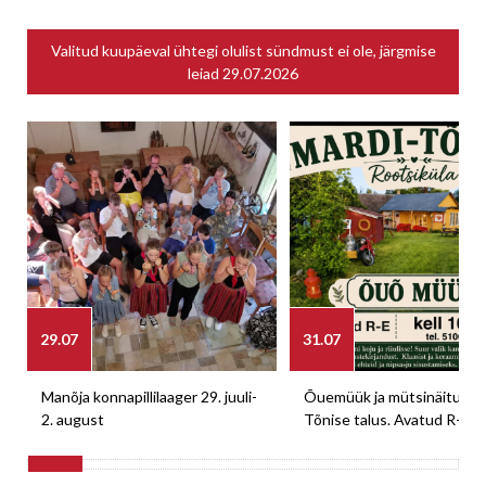
Valitud kuupäeval ühtegi olulist sündmust ei ole, järgmise
leiad
29.07.2026
29.07
31.07
Manõja konnapillilaager 29. juuli-
Õuemüük ja mütsinäitus M
2. august
Tõnise talus. Avatud R-E