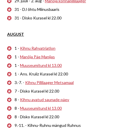
29. juuli - 2. aug -
Manõja konnapillilaager
31 - DJ õhtu Miinusbaaris
31 - Disko Kurasel kl 22.00
AUGUST
1 -
Kihnu Rahvatriatlon
1 -
Manõja Päe Manijas
1 -
Muuseumitund kl 13.00
1 - Ans. Kruiiz Kurasel kl 22.00
3.-7. -
Kihnu Pillilaager Metsamaal
7 - Disko Kurasel kl 22.00
8 -
Kihnu avatud saunade päev
8 -
Muuseumitund kl 13.00
8 - Disko Kurasel kl 22.00
9.-11. - Kihnu-Ruhnu mängud Ruhnus