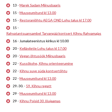
13 -
Marek Sadam Miinusbaaris
15 -
Muuseumitund kl 13.00
15 -
Restoraniõhtu AEGA OND Lohu talus kl 17.00
15 -
Rahvatantsuansambel Tarvanpää kontsert Kihnu Rahvamajas
16 - Jumalateenistus kirikus kl 10.00
20 -
Kelläviietie Lohu talus kl 17.00
20 -
Vegan õhtusöök Miinusbaaris
22 -
Kussõkohe, Kihnu orienteerumine
22 -
Kihnu suve süda kontsertõhtu
22 -
Muuseumitund kl 13.00
29.-30. -
59. Kihnu regatt
29 -
Muuseumitund kl 13.00
29 -
Kihnu Poisid 30 Jõujaamas