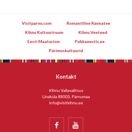
Visitparnu.com
Romantiline Rannatee
Kihnu Kultuuriruum
Kihnu Veeteed
Eesti Maaturism
Puhkaeestis.ee
Pärimuskultuurid
Kontakt
Kihnu Vallavalitsus
Linaküla 88003, Pärnumaa
info@visitkihnu.ee

