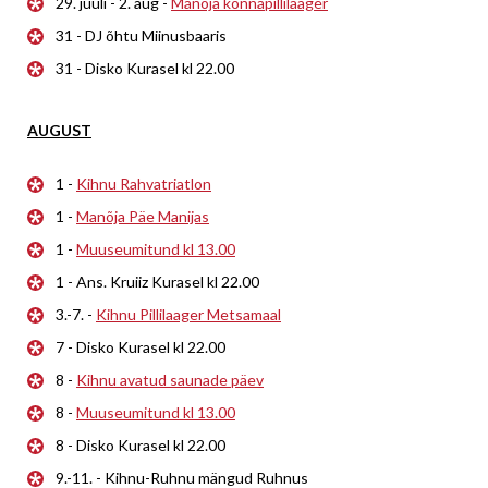
29. juuli - 2. aug -
Manõja konnapillilaager
31 - DJ õhtu Miinusbaaris
31 - Disko Kurasel kl 22.00
AUGUST
1 -
Kihnu Rahvatriatlon
1 -
Manõja Päe Manijas
1 -
Muuseumitund kl 13.00
1 - Ans. Kruiiz Kurasel kl 22.00
3.-7. -
Kihnu Pillilaager Metsamaal
7 - Disko Kurasel kl 22.00
8 -
Kihnu avatud saunade päev
8 -
Muuseumitund kl 13.00
8 - Disko Kurasel kl 22.00
9.-11. - Kihnu-Ruhnu mängud Ruhnus