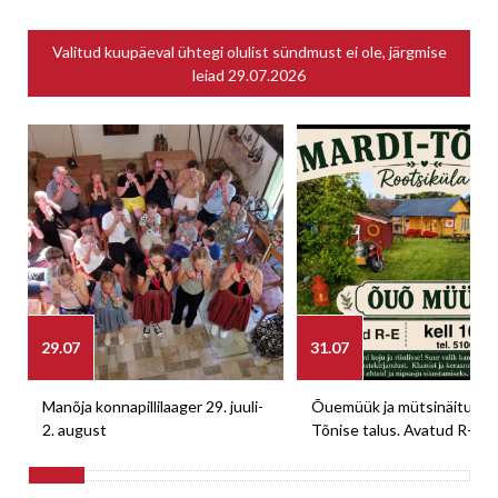
Valitud kuupäeval ühtegi olulist sündmust ei ole, järgmise
leiad
29.07.2026
29.07
31.07
Manõja konnapillilaager 29. juuli-
Õuemüük ja mütsinäitus M
2. august
Tõnise talus. Avatud R-E