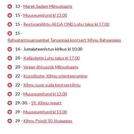
13 -
Marek Sadam Miinusbaaris
15 -
Muuseumitund kl 13.00
15 -
Restoraniõhtu AEGA OND Lohu talus kl 17.00
15 -
Rahvatantsuansambel Tarvanpää kontsert Kihnu Rahvamajas
16 - Jumalateenistus kirikus kl 10.00
20 -
Kelläviietie Lohu talus kl 17.00
20 -
Vegan õhtusöök Miinusbaaris
22 -
Kussõkohe, Kihnu orienteerumine
22 -
Kihnu suve süda kontsertõhtu
22 -
Muuseumitund kl 13.00
29.-30. -
59. Kihnu regatt
29 -
Muuseumitund kl 13.00
29 -
Kihnu Poisid 30 Jõujaamas