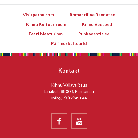
Visitparnu.com
Romantiline Rannatee
Kihnu Kultuuriruum
Kihnu Veeteed
Eesti Maaturism
Puhkaeestis.ee
Pärimuskultuurid
Kontakt
Kihnu Vallavalitsus
Linaküla 88003, Pärnumaa
info@visitkihnu.ee

