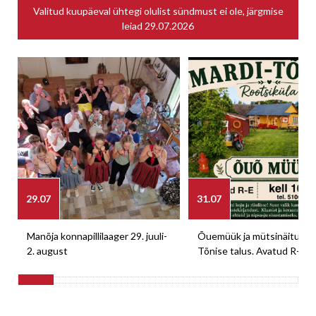
Valitud kuupäeval ühtegi olulist sündmust ei ole, järgmise
leiad
29.07.2026
29.07
31.07
Manõja konnapillilaager 29. juuli-
Õuemüük ja mütsinäitus M
2. august
Tõnise talus. Avatud R-E