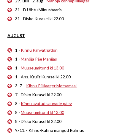
29. juuli - 2. aug -
Manõja konnapillilaager
31 - DJ õhtu Miinusbaaris
31 - Disko Kurasel kl 22.00
AUGUST
1 -
Kihnu Rahvatriatlon
1 -
Manõja Päe Manijas
1 -
Muuseumitund kl 13.00
1 - Ans. Kruiiz Kurasel kl 22.00
3.-7. -
Kihnu Pillilaager Metsamaal
7 - Disko Kurasel kl 22.00
8 -
Kihnu avatud saunade päev
8 -
Muuseumitund kl 13.00
8 - Disko Kurasel kl 22.00
9.-11. - Kihnu-Ruhnu mängud Ruhnus