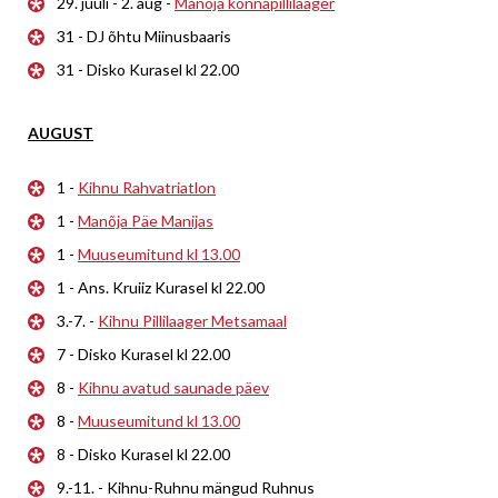
29. juuli - 2. aug -
Manõja konnapillilaager
31 - DJ õhtu Miinusbaaris
31 - Disko Kurasel kl 22.00
AUGUST
1 -
Kihnu Rahvatriatlon
1 -
Manõja Päe Manijas
1 -
Muuseumitund kl 13.00
1 - Ans. Kruiiz Kurasel kl 22.00
3.-7. -
Kihnu Pillilaager Metsamaal
7 - Disko Kurasel kl 22.00
8 -
Kihnu avatud saunade päev
8 -
Muuseumitund kl 13.00
8 - Disko Kurasel kl 22.00
9.-11. - Kihnu-Ruhnu mängud Ruhnus