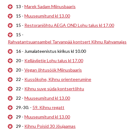
13 -
Marek Sadam Miinusbaaris
15 -
Muuseumitund kl 13.00
15 -
Restoraniõhtu AEGA OND Lohu talus kl 17.00
15 -
Rahvatantsuansambel Tarvanpää kontsert Kihnu Rahvamajas
16 - Jumalateenistus kirikus kl 10.00
20 -
Kelläviietie Lohu talus kl 17.00
20 -
Vegan õhtusöök Miinusbaaris
22 -
Kussõkohe, Kihnu orienteerumine
22 -
Kihnu suve süda kontsertõhtu
22 -
Muuseumitund kl 13.00
29.-30. -
59. Kihnu regatt
29 -
Muuseumitund kl 13.00
29 -
Kihnu Poisid 30 Jõujaamas