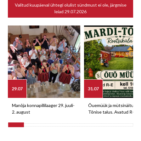
Valitud kuupäeval ühtegi olulist sündmust ei ole, järgmise
leiad
29.07.2026
29.07
31.07
Manõja konnapillilaager 29. juuli-
Õuemüük ja mütsinäitus M
2. august
Tõnise talus. Avatud R-E