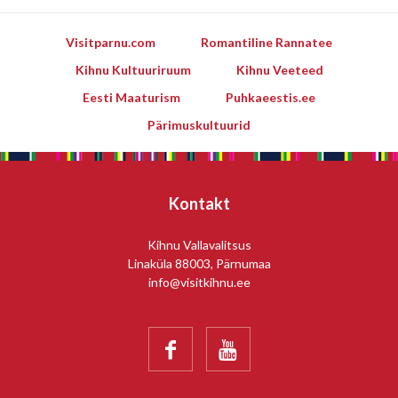
Visitparnu.com
Romantiline Rannatee
Kihnu Kultuuriruum
Kihnu Veeteed
Eesti Maaturism
Puhkaeestis.ee
Pärimuskultuurid
Kontakt
Kihnu Vallavalitsus
Linaküla 88003, Pärnumaa
info@visitkihnu.ee

