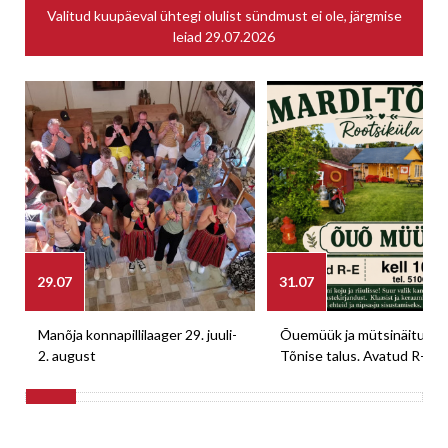
Valitud kuupäeval ühtegi olulist sündmust ei ole, järgmise
leiad
29.07.2026
29.07
31.07
Manõja konnapillilaager 29. juuli-
Õuemüük ja mütsinäitus M
2. august
Tõnise talus. Avatud R-E