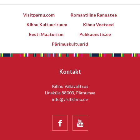
Visitparnu.com
Romantiline Rannatee
Kihnu Kultuuriruum
Kihnu Veeteed
Eesti Maaturism
Puhkaeestis.ee
Pärimuskultuurid
Kontakt
Kihnu Vallavalitsus
Linaküla 88003, Pärnumaa
info@visitkihnu.ee

