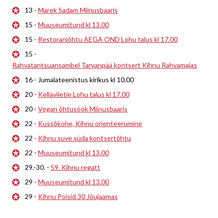
13 -
Marek Sadam Miinusbaaris
15 -
Muuseumitund kl 13.00
15 -
Restoraniõhtu AEGA OND Lohu talus kl 17.00
15 -
Rahvatantsuansambel Tarvanpää kontsert Kihnu Rahvamajas
16 - Jumalateenistus kirikus kl 10.00
20 -
Kelläviietie Lohu talus kl 17.00
20 -
Vegan õhtusöök Miinusbaaris
22 -
Kussõkohe, Kihnu orienteerumine
22 -
Kihnu suve süda kontsertõhtu
22 -
Muuseumitund kl 13.00
29.-30. -
59. Kihnu regatt
29 -
Muuseumitund kl 13.00
29 -
Kihnu Poisid 30 Jõujaamas