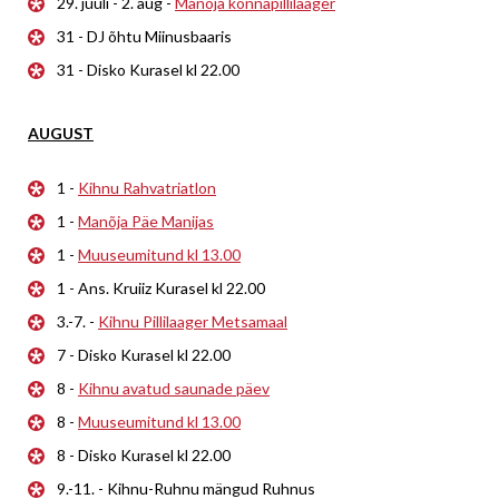
29. juuli - 2. aug -
Manõja konnapillilaager
31 - DJ õhtu Miinusbaaris
31 - Disko Kurasel kl 22.00
AUGUST
1 -
Kihnu Rahvatriatlon
1 -
Manõja Päe Manijas
1 -
Muuseumitund kl 13.00
1 - Ans. Kruiiz Kurasel kl 22.00
3.-7. -
Kihnu Pillilaager Metsamaal
7 - Disko Kurasel kl 22.00
8 -
Kihnu avatud saunade päev
8 -
Muuseumitund kl 13.00
8 - Disko Kurasel kl 22.00
9.-11. - Kihnu-Ruhnu mängud Ruhnus