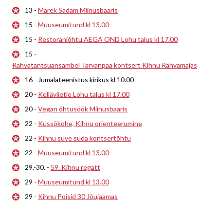
13 -
Marek Sadam Miinusbaaris
15 -
Muuseumitund kl 13.00
15 -
Restoraniõhtu AEGA OND Lohu talus kl 17.00
15 -
Rahvatantsuansambel Tarvanpää kontsert Kihnu Rahvamajas
16 - Jumalateenistus kirikus kl 10.00
20 -
Kelläviietie Lohu talus kl 17.00
20 -
Vegan õhtusöök Miinusbaaris
22 -
Kussõkohe, Kihnu orienteerumine
22 -
Kihnu suve süda kontsertõhtu
22 -
Muuseumitund kl 13.00
29.-30. -
59. Kihnu regatt
29 -
Muuseumitund kl 13.00
29 -
Kihnu Poisid 30 Jõujaamas