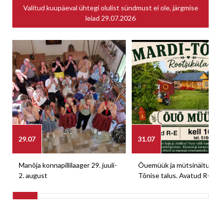
Valitud kuupäeval ühtegi olulist sündmust ei ole, järgmise
leiad
29.07.2026
29.07
31.07
Manõja konnapillilaager 29. juuli-
Õuemüük ja mütsinäitus M
2. august
Tõnise talus. Avatud R-E