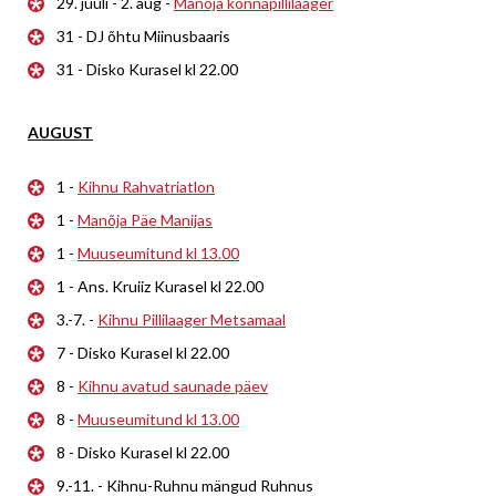
29. juuli - 2. aug -
Manõja konnapillilaager
31 - DJ õhtu Miinusbaaris
31 - Disko Kurasel kl 22.00
AUGUST
1 -
Kihnu Rahvatriatlon
1 -
Manõja Päe Manijas
1 -
Muuseumitund kl 13.00
1 - Ans. Kruiiz Kurasel kl 22.00
3.-7. -
Kihnu Pillilaager Metsamaal
7 - Disko Kurasel kl 22.00
8 -
Kihnu avatud saunade päev
8 -
Muuseumitund kl 13.00
8 - Disko Kurasel kl 22.00
9.-11. - Kihnu-Ruhnu mängud Ruhnus