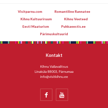
Visitparnu.com
Romantiline Rannatee
Kihnu Kultuuriruum
Kihnu Veeteed
Eesti Maaturism
Puhkaeestis.ee
Pärimuskultuurid
Kontakt
Kihnu Vallavalitsus
Linaküla 88003, Pärnumaa
info@visitkihnu.ee

