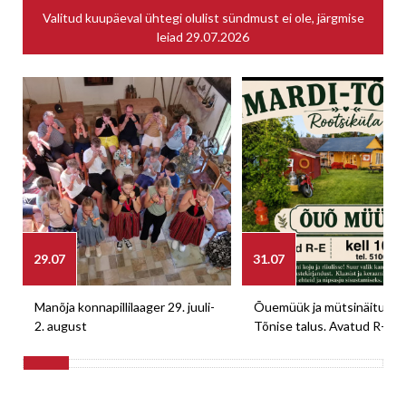
Valitud kuupäeval ühtegi olulist sündmust ei ole, järgmise
leiad
29.07.2026
29.07
31.07
Manõja konnapillilaager 29. juuli-
Õuemüük ja mütsinäitus M
2. august
Tõnise talus. Avatud R-E