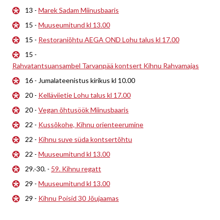
13 -
Marek Sadam Miinusbaaris
15 -
Muuseumitund kl 13.00
15 -
Restoraniõhtu AEGA OND Lohu talus kl 17.00
15 -
Rahvatantsuansambel Tarvanpää kontsert Kihnu Rahvamajas
16 - Jumalateenistus kirikus kl 10.00
20 -
Kelläviietie Lohu talus kl 17.00
20 -
Vegan õhtusöök Miinusbaaris
22 -
Kussõkohe, Kihnu orienteerumine
22 -
Kihnu suve süda kontsertõhtu
22 -
Muuseumitund kl 13.00
29.-30. -
59. Kihnu regatt
29 -
Muuseumitund kl 13.00
29 -
Kihnu Poisid 30 Jõujaamas