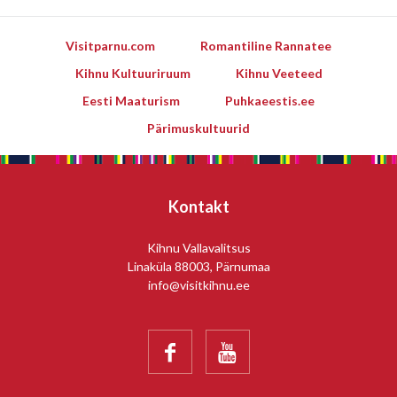
Visitparnu.com
Romantiline Rannatee
Kihnu Kultuuriruum
Kihnu Veeteed
Eesti Maaturism
Puhkaeestis.ee
Pärimuskultuurid
Kontakt
Kihnu Vallavalitsus
Linaküla 88003, Pärnumaa
info@visitkihnu.ee

