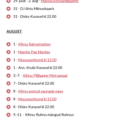
29. juuli - 2. aug -
Manõja konnapillilaager
31 - DJ õhtu Miinusbaaris
31 - Disko Kurasel kl 22.00
AUGUST
1 -
Kihnu Rahvatriatlon
1 -
Manõja Päe Manijas
1 -
Muuseumitund kl 13.00
1 - Ans. Kruiiz Kurasel kl 22.00
3.-7. -
Kihnu Pillilaager Metsamaal
7 - Disko Kurasel kl 22.00
8 -
Kihnu avatud saunade päev
8 -
Muuseumitund kl 13.00
8 - Disko Kurasel kl 22.00
9.-11. - Kihnu-Ruhnu mängud Ruhnus