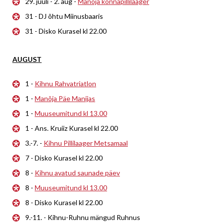
29. juuli - 2. aug -
Manõja konnapillilaager
31 - DJ õhtu Miinusbaaris
31 - Disko Kurasel kl 22.00
AUGUST
1 -
Kihnu Rahvatriatlon
1 -
Manõja Päe Manijas
1 -
Muuseumitund kl 13.00
1 - Ans. Kruiiz Kurasel kl 22.00
3.-7. -
Kihnu Pillilaager Metsamaal
7 - Disko Kurasel kl 22.00
8 -
Kihnu avatud saunade päev
8 -
Muuseumitund kl 13.00
8 - Disko Kurasel kl 22.00
9.-11. - Kihnu-Ruhnu mängud Ruhnus