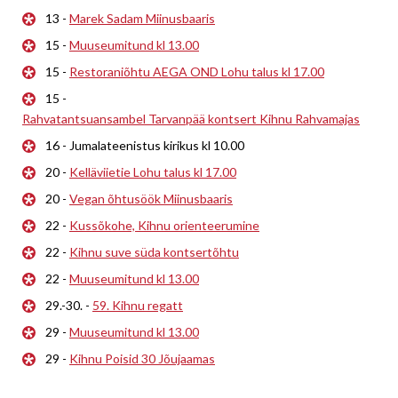
13 -
Marek Sadam Miinusbaaris
15 -
Muuseumitund kl 13.00
15 -
Restoraniõhtu AEGA OND Lohu talus kl 17.00
15 -
Rahvatantsuansambel Tarvanpää kontsert Kihnu Rahvamajas
16 - Jumalateenistus kirikus kl 10.00
20 -
Kelläviietie Lohu talus kl 17.00
20 -
Vegan õhtusöök Miinusbaaris
22 -
Kussõkohe, Kihnu orienteerumine
22 -
Kihnu suve süda kontsertõhtu
22 -
Muuseumitund kl 13.00
29.-30. -
59. Kihnu regatt
29 -
Muuseumitund kl 13.00
29 -
Kihnu Poisid 30 Jõujaamas