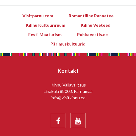
Visitparnu.com
Romantiline Rannatee
Kihnu Kultuuriruum
Kihnu Veeteed
Eesti Maaturism
Puhkaeestis.ee
Pärimuskultuurid
Kontakt
Kihnu Vallavalitsus
Linaküla 88003, Pärnumaa
info@visitkihnu.ee

