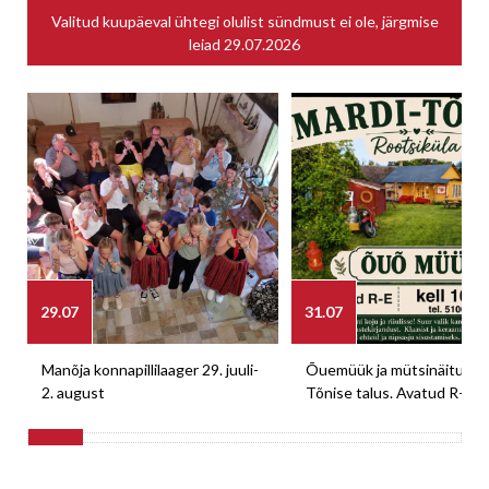
Valitud kuupäeval ühtegi olulist sündmust ei ole, järgmise
leiad
29.07.2026
29.07
31.07
Manõja konnapillilaager 29. juuli-
Õuemüük ja mütsinäitus M
2. august
Tõnise talus. Avatud R-E