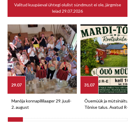
Valitud kuupäeval ühtegi olulist sündmust ei ole, järgmise
leiad
29.07.2026
29.07
31.07
Manõja konnapillilaager 29. juuli-
Õuemüük ja mütsinäitus M
2. august
Tõnise talus. Avatud R-E