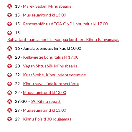
13 -
Marek Sadam Miinusbaaris
15 -
Muuseumitund kl 13.00
15 -
Restoraniõhtu AEGA OND Lohu talus kl 17.00
15 -
Rahvatantsuansambel Tarvanpää kontsert Kihnu Rahvamajas
16 - Jumalateenistus kirikus kl 10.00
20 -
Kelläviietie Lohu talus kl 17.00
20 -
Vegan õhtusöök Miinusbaaris
22 -
Kussõkohe, Kihnu orienteerumine
22 -
Kihnu suve süda kontsertõhtu
22 -
Muuseumitund kl 13.00
29.-30. -
59. Kihnu regatt
29 -
Muuseumitund kl 13.00
29 -
Kihnu Poisid 30 Jõujaamas