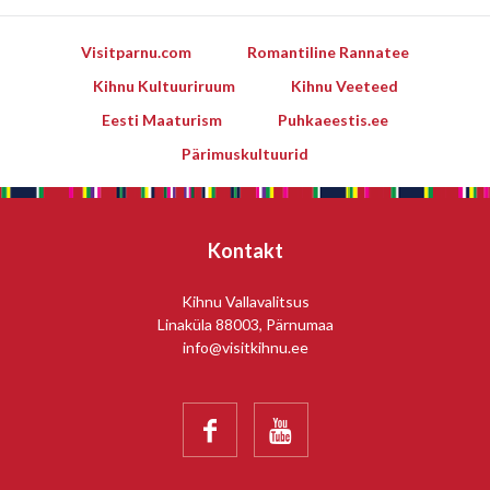
Visitparnu.com
Romantiline Rannatee
Kihnu Kultuuriruum
Kihnu Veeteed
Eesti Maaturism
Puhkaeestis.ee
Pärimuskultuurid
Kontakt
Kihnu Vallavalitsus
Linaküla 88003, Pärnumaa
info@visitkihnu.ee

