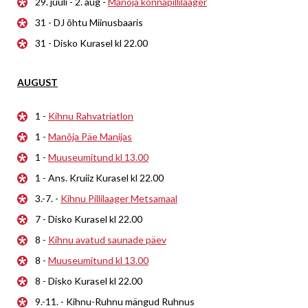
29. juuli - 2. aug -
Manõja konnapillilaager
31 - DJ õhtu Miinusbaaris
31 - Disko Kurasel kl 22.00
AUGUST
1 -
Kihnu Rahvatriatlon
1 -
Manõja Päe Manijas
1 -
Muuseumitund kl 13.00
1 - Ans. Kruiiz Kurasel kl 22.00
3.-7. -
Kihnu Pillilaager Metsamaal
7 - Disko Kurasel kl 22.00
8 -
Kihnu avatud saunade päev
8 -
Muuseumitund kl 13.00
8 - Disko Kurasel kl 22.00
9.-11. - Kihnu-Ruhnu mängud Ruhnus