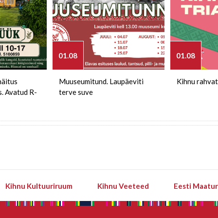
01.08
01.08
näitus
Muuseumitund. Laupäeviti
Kihnu rahvat
s. Avatud R-
terve suve
Kihnu Kultuuriruum
Kihnu Veeteed
Eesti Maatu