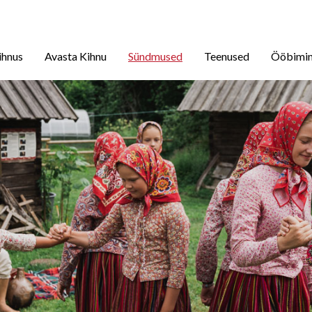
ihnus
Avasta Kihnu
Sündmused
Teenused
Ööbimi