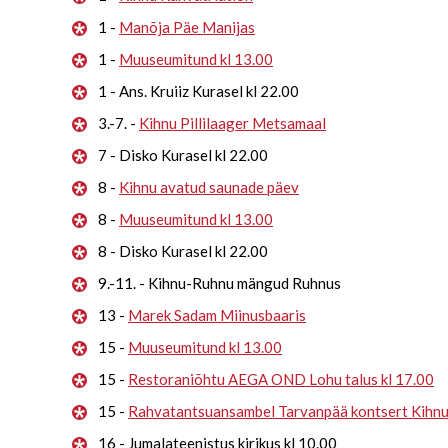
1 -
Manõja Päe Manijas
1 -
Muuseumitund kl 13.00
1 - Ans. Kruiiz Kurasel kl 22.00
3.-7. -
Kihnu Pillilaager Metsamaal
7 - Disko Kurasel kl 22.00
8 -
Kihnu avatud saunade päev
8 -
Muuseumitund kl 13.00
8 - Disko Kurasel kl 22.00
9.-11. - Kihnu-Ruhnu mängud Ruhnus
13 -
Marek Sadam Miinusbaaris
15 -
Muuseumitund kl 13.00
15 -
Restoraniõhtu AEGA OND Lohu talus kl 17.00
15 -
Rahvatantsuansambel Tarvanpää kontsert Kihn
16 - Jumalateenistus kirikus kl 10.00