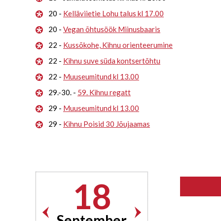
20 -
Kelläviietie Lohu talus kl 17.00
20 -
Vegan õhtusöök Miinusbaaris
22 -
Kussõkohe, Kihnu orienteerumine
22 -
Kihnu suve süda kontsertõhtu
22 -
Muuseumitund kl 13.00
29.-30. -
59. Kihnu regatt
29 -
Muuseumitund kl 13.00
29 -
Kihnu Poisid 30 Jõujaamas
18
September