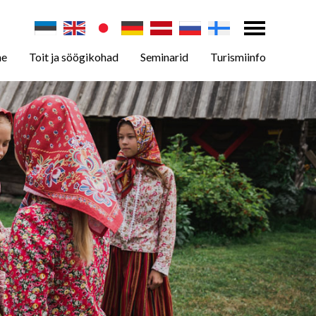
ne
Toit ja söögikohad
Seminarid
Turismiinfo