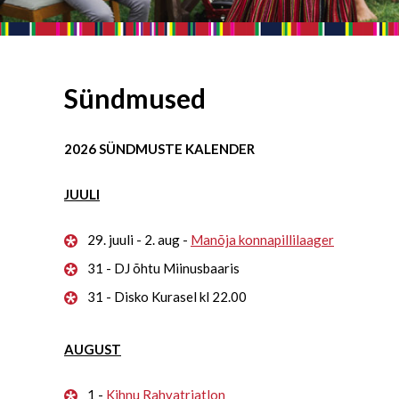
Sündmused
2026 SÜNDMUSTE KALENDER
JUULI
29. juuli - 2. aug -
Manõja konnapillilaager
31 - DJ õhtu Miinusbaaris
31 - Disko Kurasel kl 22.00
AUGUST
1 -
Kihnu Rahvatriatlon