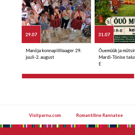
29.07
31.07
Manõja konnapillilaager 29.
Õuemüük ja mütsi
juuli-2. august
Mardi-Tõnise talu
E
Visitparnu.com
Romantiline Rannatee