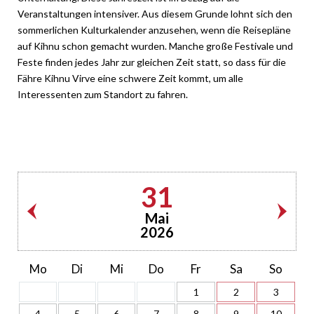
Veranstaltungen intensiver. Aus diesem Grunde lohnt sich den
sommerlichen Kulturkalender anzusehen, wenn die Reisepläne
auf Kihnu schon gemacht wurden. Manche große Festivale und
Feste finden jedes Jahr zur gleichen Zeit statt, so dass für die
Fähre Kihnu Virve eine schwere Zeit kommt, um alle
Interessenten zum Standort zu fahren.
31
Mai
2026
Mo
Di
Mi
Do
Fr
Sa
So
1
2
3
4
5
6
7
8
9
10