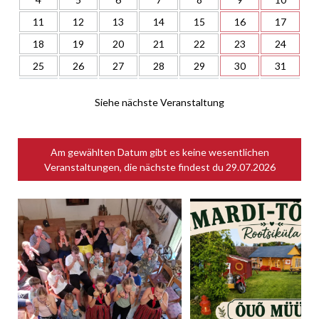
11
12
13
14
15
16
17
18
19
20
21
22
23
24
25
26
27
28
29
30
31
Siehe nächste Veranstaltung
Am gewählten Datum gibt es keine wesentlichen
Veranstaltungen, die nächste findest du
29.07.2026