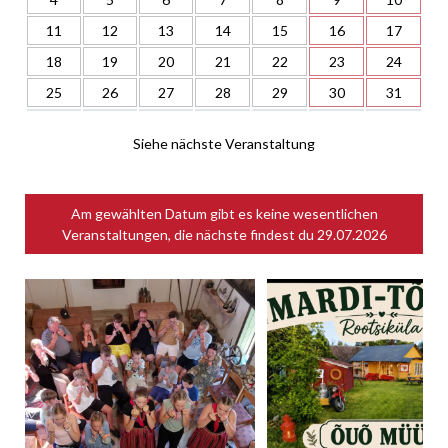
11
12
13
14
15
16
17
18
19
20
21
22
23
24
25
26
27
28
29
30
31
Siehe nächste Veranstaltung
Am gewählten Datum gibt es keine wesentlichen
Veranstaltungen, die nächste findest du
29.07.2026