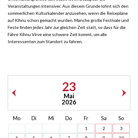
Veranstaltungen intensiver. Aus diesem Grunde lohnt sich den
sommerlichen Kulturkalender anzusehen, wenn die Reisepläne
auf Kihnu schon gemacht wurden. Manche große Festivale und
Feste finden jedes Jahr zur gleichen Zeit statt, so dass für die
Fähre Kihnu Virve eine schwere Zeit kommt, um alle
Interessenten zum Standort zu fahren.
23
Mai
2026
Mo
Di
Mi
Do
Fr
Sa
So
1
2
3
4
5
6
7
8
9
10