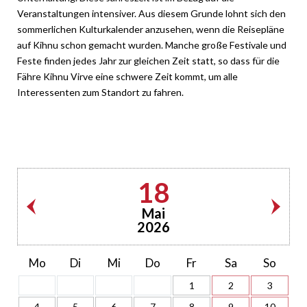
Veranstaltungen intensiver. Aus diesem Grunde lohnt sich den
sommerlichen Kulturkalender anzusehen, wenn die Reisepläne
auf Kihnu schon gemacht wurden. Manche große Festivale und
Feste finden jedes Jahr zur gleichen Zeit statt, so dass für die
Fähre Kihnu Virve eine schwere Zeit kommt, um alle
Interessenten zum Standort zu fahren.
18
Mai
2026
Mo
Di
Mi
Do
Fr
Sa
So
1
2
3
4
5
6
7
8
9
10