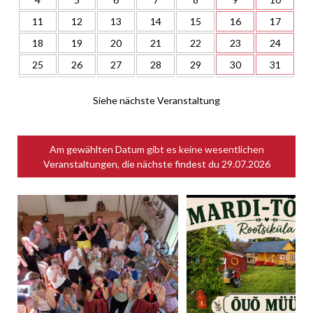
11
12
13
14
15
16
17
18
19
20
21
22
23
24
25
26
27
28
29
30
31
Siehe nächste Veranstaltung
Am gewählten Datum gibt es keine wesentlichen
Veranstaltungen, die nächste findest du
29.07.2026