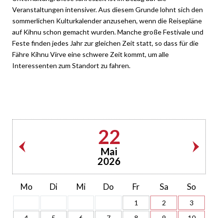
Veranstaltungen intensiver. Aus diesem Grunde lohnt sich den
sommerlichen Kulturkalender anzusehen, wenn die Reisepläne
auf Kihnu schon gemacht wurden. Manche große Festivale und
Feste finden jedes Jahr zur gleichen Zeit statt, so dass für die
Fähre Kihnu Virve eine schwere Zeit kommt, um alle
Interessenten zum Standort zu fahren.
22
Mai
2026
Mo
Di
Mi
Do
Fr
Sa
So
1
2
3
4
5
6
7
8
9
10