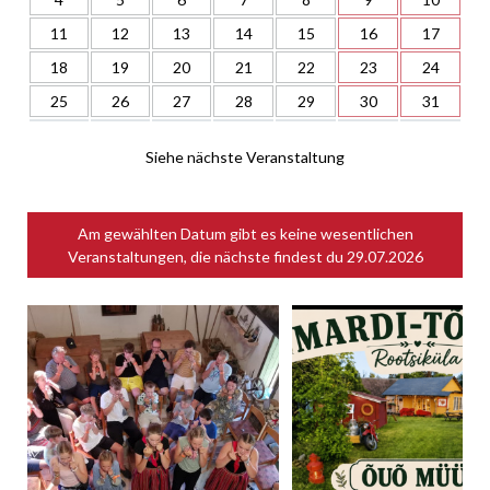
11
12
13
14
15
16
17
18
19
20
21
22
23
24
25
26
27
28
29
30
31
Siehe nächste Veranstaltung
Am gewählten Datum gibt es keine wesentlichen
Veranstaltungen, die nächste findest du
29.07.2026