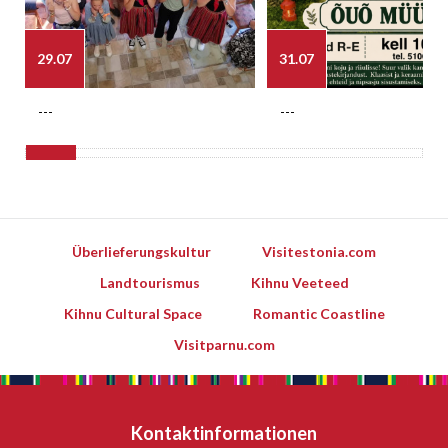
29.07
31.07
---
---
Überlieferungskultur
Visitestonia.com
Landtourismus
Kihnu Veeteed
Kihnu Cultural Space
Romantic Coastline
Visitparnu.com
Kontaktinformationen