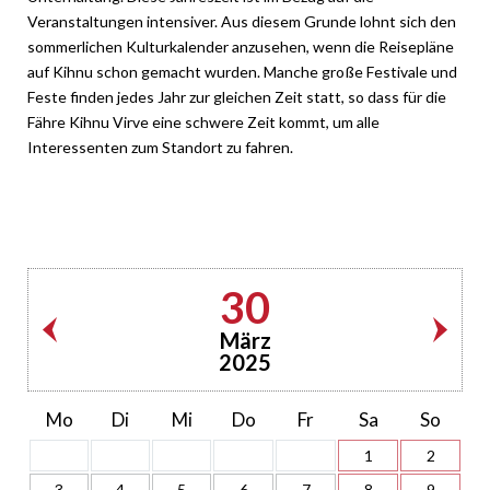
Veranstaltungen intensiver. Aus diesem Grunde lohnt sich den
sommerlichen Kulturkalender anzusehen, wenn die Reisepläne
auf Kihnu schon gemacht wurden. Manche große Festivale und
Feste finden jedes Jahr zur gleichen Zeit statt, so dass für die
Fähre Kihnu Virve eine schwere Zeit kommt, um alle
Interessenten zum Standort zu fahren.
30
März
2025
Mo
Di
Mi
Do
Fr
Sa
So
1
2
3
4
5
6
7
8
9