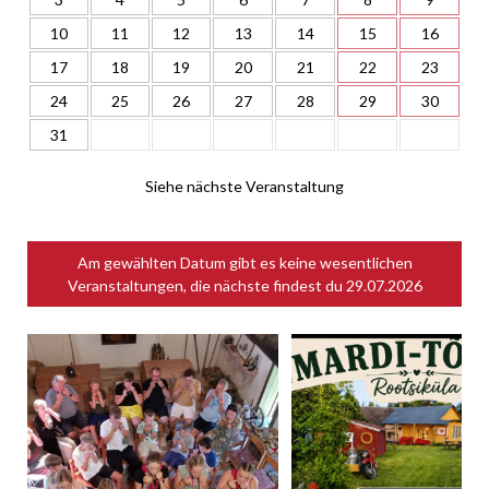
10
11
12
13
14
15
16
17
18
19
20
21
22
23
24
25
26
27
28
29
30
31
Siehe nächste Veranstaltung
Am gewählten Datum gibt es keine wesentlichen
Veranstaltungen, die nächste findest du
29.07.2026