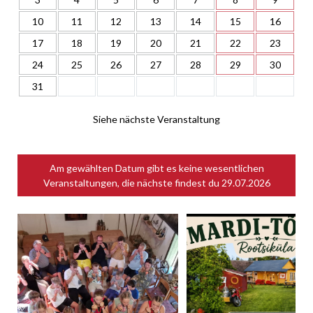
10
11
12
13
14
15
16
17
18
19
20
21
22
23
24
25
26
27
28
29
30
31
Siehe nächste Veranstaltung
Am gewählten Datum gibt es keine wesentlichen
Veranstaltungen, die nächste findest du
29.07.2026