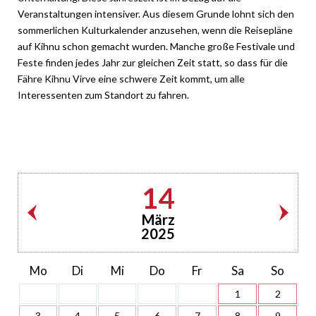
Veranstaltungen intensiver. Aus diesem Grunde lohnt sich den
sommerlichen Kulturkalender anzusehen, wenn die Reisepläne
auf Kihnu schon gemacht wurden. Manche große Festivale und
Feste finden jedes Jahr zur gleichen Zeit statt, so dass für die
Fähre Kihnu Virve eine schwere Zeit kommt, um alle
Interessenten zum Standort zu fahren.
14
März
2025
Mo
Di
Mi
Do
Fr
Sa
So
1
2
3
4
5
6
7
8
9