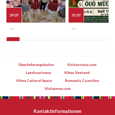
29.07
31.07
---
---
Überlieferungskultur
Visitestonia.com
Landtourismus
Kihnu Veeteed
Kihnu Cultural Space
Romantic Coastline
Visitparnu.com
Kontaktinformationen