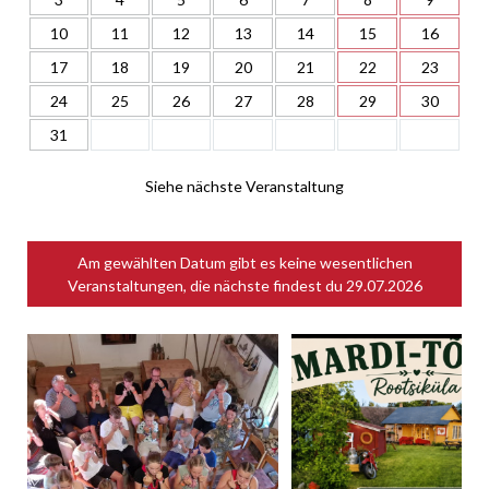
10
11
12
13
14
15
16
17
18
19
20
21
22
23
24
25
26
27
28
29
30
31
Siehe nächste Veranstaltung
Am gewählten Datum gibt es keine wesentlichen
Veranstaltungen, die nächste findest du
29.07.2026