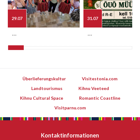
29.07
31.07
---
---
Überlieferungskultur
Visitestonia.com
Landtourismus
Kihnu Veeteed
Kihnu Cultural Space
Romantic Coastline
Visitparnu.com
Kontaktinformationen