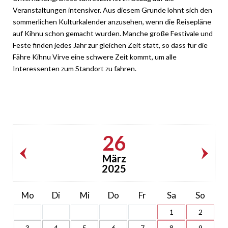
Veranstaltungen intensiver. Aus diesem Grunde lohnt sich den
sommerlichen Kulturkalender anzusehen, wenn die Reisepläne
auf Kihnu schon gemacht wurden. Manche große Festivale und
Feste finden jedes Jahr zur gleichen Zeit statt, so dass für die
Fähre Kihnu Virve eine schwere Zeit kommt, um alle
Interessenten zum Standort zu fahren.
26
März
2025
Mo
Di
Mi
Do
Fr
Sa
So
1
2
3
4
5
6
7
8
9