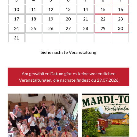
10
11
12
13
14
15
16
17
18
19
20
21
22
23
24
25
26
27
28
29
30
31
Siehe nächste Veranstaltung
Am gewählten Datum gibt es keine wesentlichen
Veranstaltungen, die nächste findest du
29.07.2026