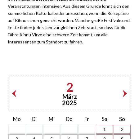
Veranstaltungen intensiver. Aus diesem Grunde lohnt sich den
sommerlichen Kulturkalender anzusehen, wenn die Reisepläne
auf Kihnu schon gemacht wurden. Manche große Festivale und
Feste finden jedes Jahr zur gleichen Zeit statt, so dass für die
Fähre Kihnu Virve eine schwere Zeit kommt, um alle
Interessenten zum Standort zu fahren.
2
März
2025
Mo
Di
Mi
Do
Fr
Sa
So
1
2
3
4
5
6
7
8
9