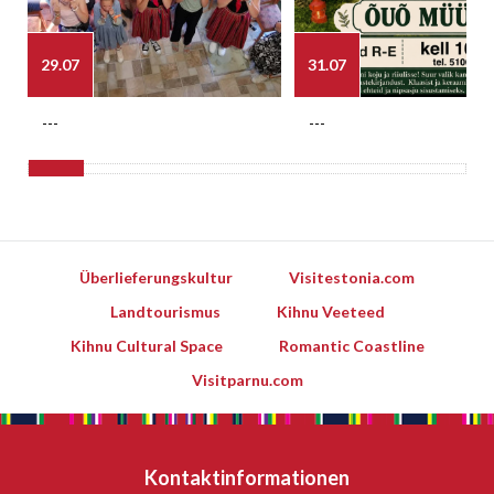
29.07
31.07
---
---
Überlieferungskultur
Visitestonia.com
Landtourismus
Kihnu Veeteed
Kihnu Cultural Space
Romantic Coastline
Visitparnu.com
Kontaktinformationen