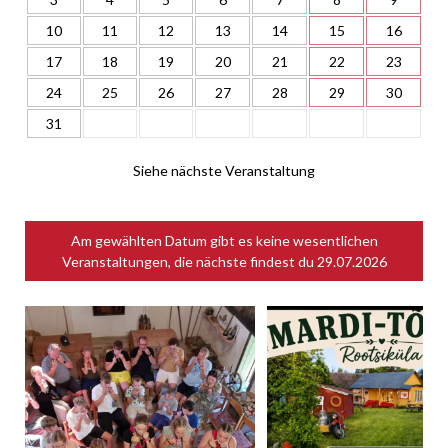
10
11
12
13
14
15
16
17
18
19
20
21
22
23
24
25
26
27
28
29
30
31
Siehe nächste Veranstaltung
Am gewählten Datum gibt es keine wesentlichen
Veranstaltungen, die nächste findest du
29.07.2026