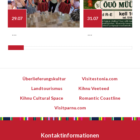
29.07
31.07
---
---
Überlieferungskultur
Visitestonia.com
Landtourismus
Kihnu Veeteed
Kihnu Cultural Space
Romantic Coastline
Visitparnu.com
Kontaktinformationen