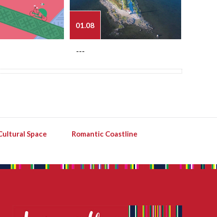
01.08
03.08
---
---
Cultural Space
Romantic Coastline