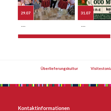
29.07
31.07
---
---
Überlieferungskultur
Visitestoni
Kontaktinformationen