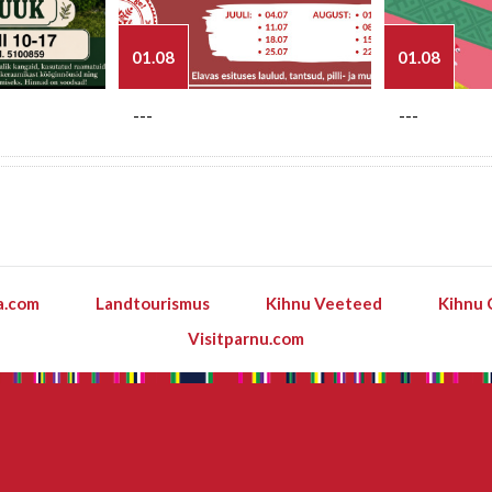
01.08
01.08
---
---
a.com
Landtourismus
Kihnu Veeteed
Kihnu 
Visitparnu.com