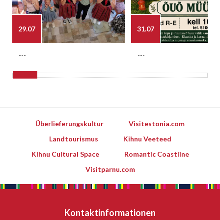
29.07
31.07
---
---
Überlieferungskultur
Visitestonia.com
Landtourismus
Kihnu Veeteed
Kihnu Cultural Space
Romantic Coastline
Visitparnu.com
Kontaktinformationen