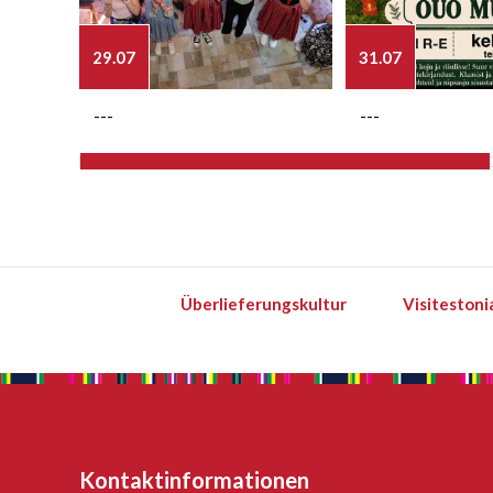
29.07
31.07
---
---
Überlieferungskultur
Visitestoni
Kontaktinformationen